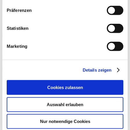
Präferenzen
Andre Frank
Geschäftsführung
Statistiken
Marketing
Jakob Frank
Geschäftsführung
Details zeigen
Natalie Frank
Cookies zulassen
Buchhaltung
1
Auswahl erlauben
2
3
Nur notwendige Cookies
Wir brauchen Ihre Zustimmung!