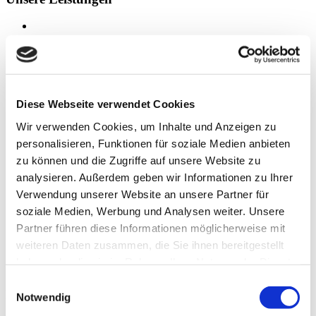
Elektrohandwerk
Weitere Infos ...
Diese Webseite verwendet Cookies
Photovoltaik
Wir verwenden Cookies, um Inhalte und Anzeigen zu
personalisieren, Funktionen für soziale Medien anbieten
Weitere Infos ...
zu können und die Zugriffe auf unsere Website zu
analysieren. Außerdem geben wir Informationen zu Ihrer
Beleuchtung
Verwendung unserer Website an unsere Partner für
soziale Medien, Werbung und Analysen weiter. Unsere
Weitere Infos ...
Partner führen diese Informationen möglicherweise mit
1
weiteren Daten zusammen, die Sie ihnen bereitgestellt
2
haben oder die sie im Rahmen Ihrer Nutzung der Dienste
3
gesammelt haben.
Einwilligungsauswahl
Ihre Ansprechpartner
Notwendig