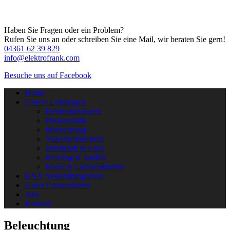
Haben Sie Fragen oder ein Problem?
Rufen Sie uns an oder schreiben Sie eine Mail, wir beraten Sie gern!
04361 62 39 829
info@elektrofrank.com
Besuche uns auf Facebook
Home
Unsere Leistungen
Elektrohandwerk
Photovoltaik
Beleuchtung
Sicherheitstechnik
Windkraft & Solar
Heizung & Sanitär
Maler & Lackierarbeiten
KNX Systemintegration
Unser Unternehmen
Jobs
Kontakt
Beleuchtung